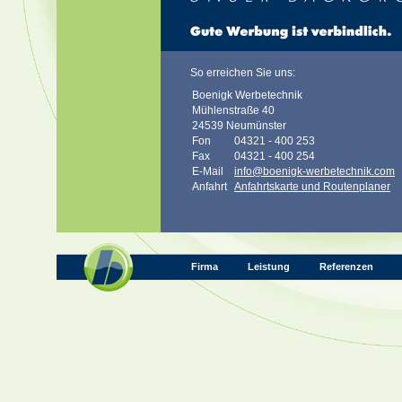
So erreichen Sie uns:
Boenigk Werbetechnik
Mühlenstraße 40
24539 Neumünster
Fon
04321 - 400 253
Fax
04321 - 400 254
E-Mail
info@boenigk-werbetechnik.com
Anfahrt
Anfahrtskarte und Routenplaner
Firma
Leistung
Referenzen